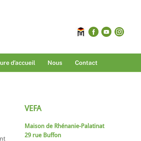
Maison
Facebook
YouTube
Insta
de
Rhénanie-
Palatinat
ure d’accueil
Nous
Contact
VEFA
Maison de Rhénanie-Palatinat
29 rue Buffon
nt