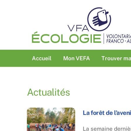
Skip
to
content
Accueil
Mon VEFA
Trouver ma
Actualités
La forêt de l’aven
La semaine dernièr