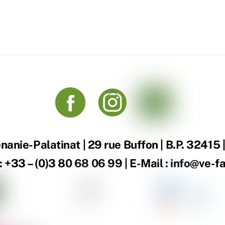
Back
To
Top
anie-Palatinat | 29 rue Buffon | B.P. 32415
 : +33 – (0)3 80 68 06 99 | E-Mail : info@ve-f