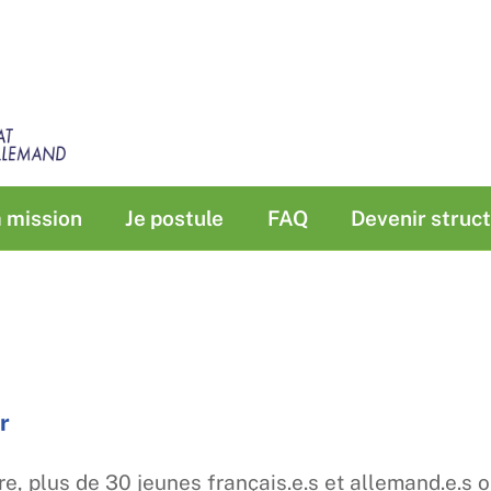
 mission
Je postule
FAQ
Devenir struct
ir
e, plus de 30 jeunes français.e.s et allemand.e.s o