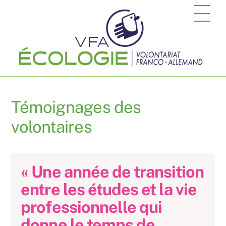
Skip
Me
to
content
Témoignages des
volontaires
« Une année de transition
entre les études et la vie
professionnelle qui
donne le temps de