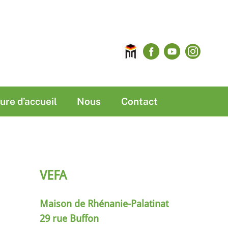
Maison
Facebook
YouTube
Insta
de
Rhénanie-
Palatinat
ure d’accueil
Nous
Contact
VEFA
Maison de Rhénanie-Palatinat
29 rue Buffon