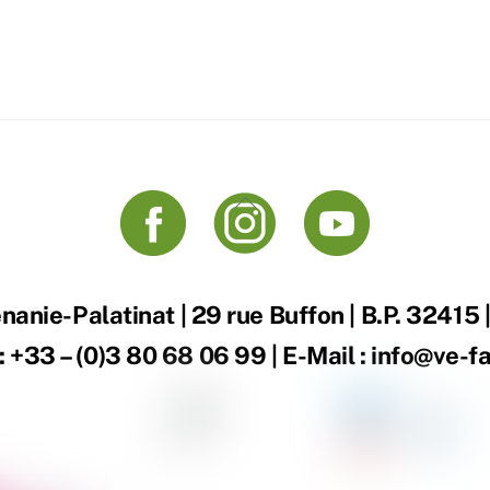
Back
To
Top
anie-Palatinat | 29 rue Buffon | B.P. 32415
 : +33 – (0)3 80 68 06 99 | E-Mail : info@ve-f