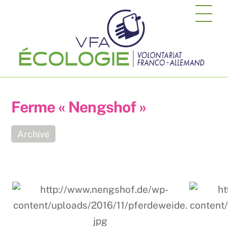
Skip
Me
to
content
Ferme « Nengshof »
Archive