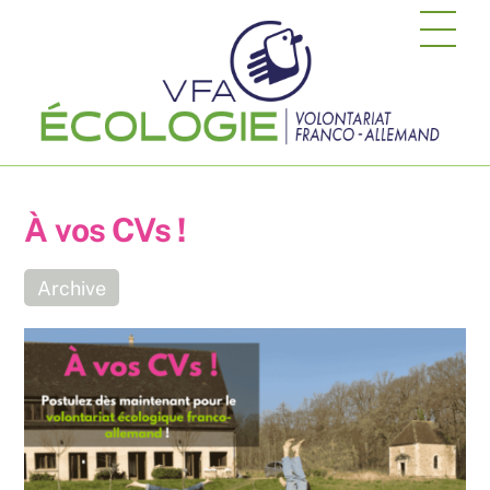
Skip
Me
to
content
À vos CVs !
Archive